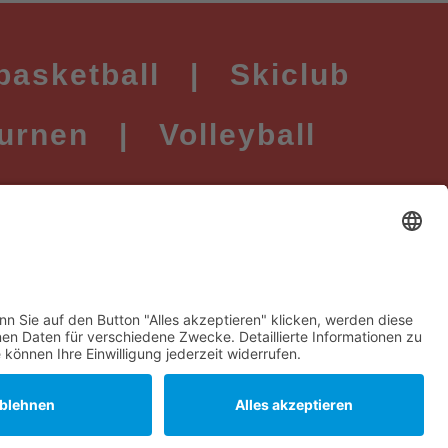
basketball
|
Skiclub
urnen
|
Volleyball