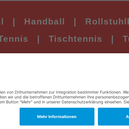
l
|
Handball
|
Rollstuhl
Tennis
|
Tischtennis
|
T