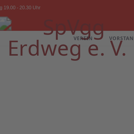
g 19.00 - 20.30 Uhr
rdweg
VEREIN
VORSTA