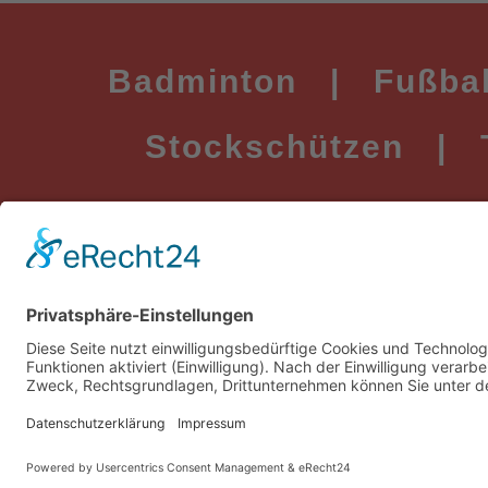
Badminton
|
Fußbal
Stockschützen
|
© SpVgg Erdweg e. V. 1957 - 2025
IMPRESSUM
|
DATENSCHUTZ
|
KONTAKT
Konzeption & Webdesign von Ölsner Werbung