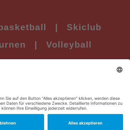
basketball
|
Skiclub
urnen
|
Volleyball