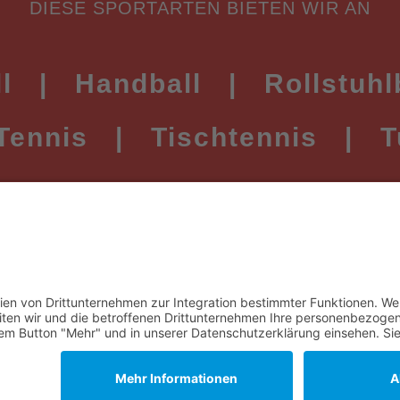
DIESE SPORTARTEN BIETEN WIR AN
l
|
Handball
|
Rollstuhl
Tennis
|
Tischtennis
|
T