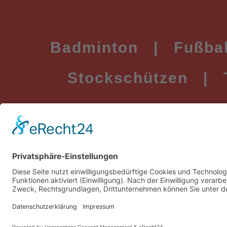
Badminton
|
Fußbal
Stockschützen
|
© SpVgg Erdweg e. V. 1957 - 2025
IMPRESSUM
|
DATENSCHUTZ
|
KONTAKT
Konzeption & Webdesign von Ölsner Werbung