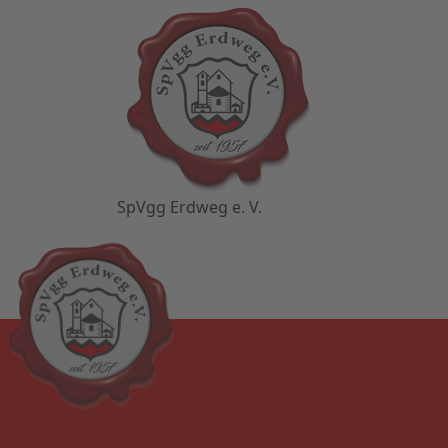
SpVgg Erdweg e. V.